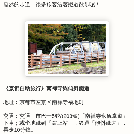
盎然的步道，很多旅客沿著鐵道散步呢！
《京都自助旅行》南禪寺與傾斜鐵道
地址：京都市左京区南禅寺福地町
交通：交通：市巴士5號/(203號)「南禅寺永観堂道」
下車；或坐地鐵到「蹴上站」，經過「傾斜鐵道」，
再走10分鐘。