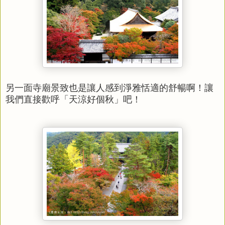
另一面寺廟景致也是讓人感到淨雅恬適的舒暢啊！讓
我們直接歡呼「天涼好個秋」吧！