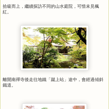
拾級而上，繼續探訪不同的山水庭院，可惜未見楓
紅。
離開南禪寺後走往地鐵「蹴上站」途中
，會經過傾斜
鐵道。