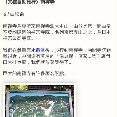
《京都自助旅行》南禪寺
文/ 白映俞
南禪寺為臨濟宗南禪寺派大本山，由於是第一間由皇
室發願建造的禪宗寺院，名列京都五山之上，為日本
禪宗最高寺院。
我們在參觀完
永觀堂
後，步行到南禪寺，兩間寺院距
離很近，中間還有著名的「湯豆腐」店家...然而店門
口大排長龍，我們就放棄等待了...
巨大的南禪寺有許多著名景點。