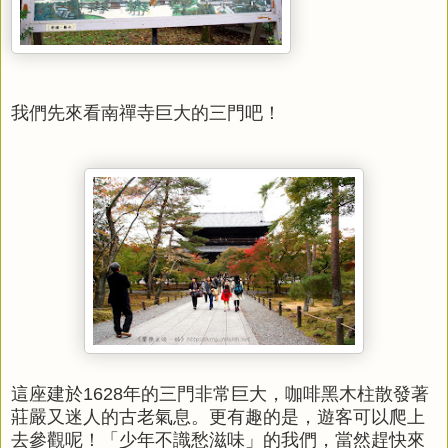
我們先來看南禪寺巨大的三門吧！
這座建於1628年的三門非常巨大，咖啡黑木柱散發著
莊嚴又迷人的古老氣息。更有趣的是，遊客可以爬上
去參觀呢！「少年不識愁滋味」的我們，當然趕快來