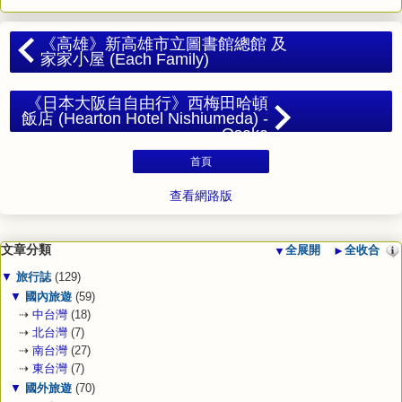
《高雄》新高雄市立圖書館總館 及
家家小屋 (Each Family)
《日本大阪自自由行》西梅田哈頓
飯店 (Hearton Hotel Nishiumeda​) -
Osaka
首頁
查看網路版
文章分類
▼
全展開
►
全收合
▼
旅行誌
(129)
▼
國內旅遊
(59)
⇢
中台灣
(18)
⇢
北台灣
(7)
⇢
南台灣
(27)
⇢
東台灣
(7)
▼
國外旅遊
(70)