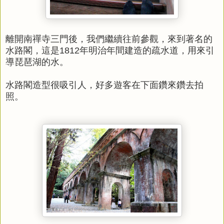
離開南禪寺三門後，我們繼續往前參觀，來到著名的
水路閣，這是1812年明治年間建造的疏水道，用來引
導琵琶湖的水。
水路閣造型很吸引人，好多遊客在下面鑽來鑽去拍
照。