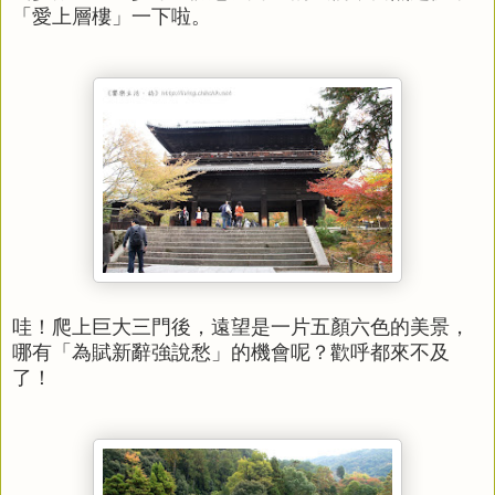
「愛上層樓」一下啦。
哇！爬上巨大三門後，遠望是一片五顏六色的美景，
哪有「為賦新辭強說愁」的機會呢？歡呼都來不及
了！