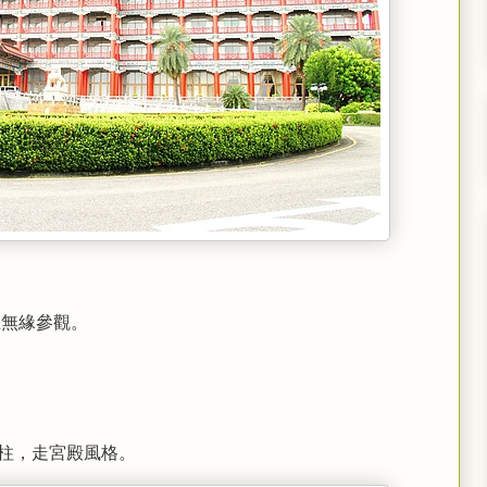
直無緣參觀。
柱，走宮殿風格。