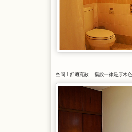
空間上舒適寬敞， 擺設一律是原木