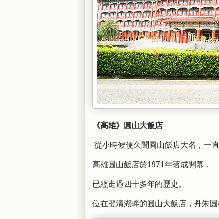
《高雄》圓山大飯店
從小時候便久聞圓山飯店大名，一
高雄圓山飯店於1971年落成開幕，
已經走過四十多年的歷史。
位在澄清湖畔的圓山大飯店，丹朱圓