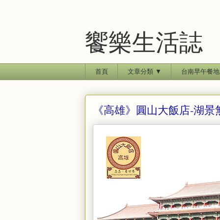
饗樂生活誌
首頁
文章分類 ▼
台南早午餐地
《高雄》圓山大飯店-湖景