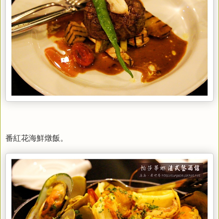
番紅花海鮮燉飯。