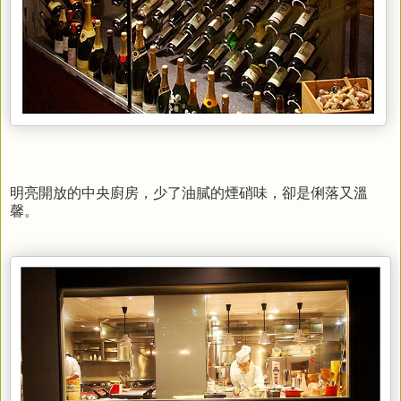
明亮開放的中央廚房，少了油膩的煙硝味，卻是俐落又溫
馨。