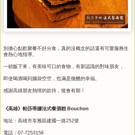
別擔心點歡聚餐不好分食，真的沒概念的話還有可愛服務生
會熱心地指導。
一頓飯下來，有美味可口的食物，有新認識的對味朋友，
即使喝酒喝到腦袋空空，也滿是微醺的幸福。
感謝高雄朋友熱情的款待，後會有期！
《高雄》帕莎蒂娜法式餐酒館 Bouchon
地址：高雄市苓雅區建國一路252號
電話：07-7253156