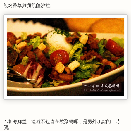
煎烤香草雞腿凱薩沙拉。
巴黎海鮮盤，這就不包含在歡聚餐囉，是另外加點的，時
價。