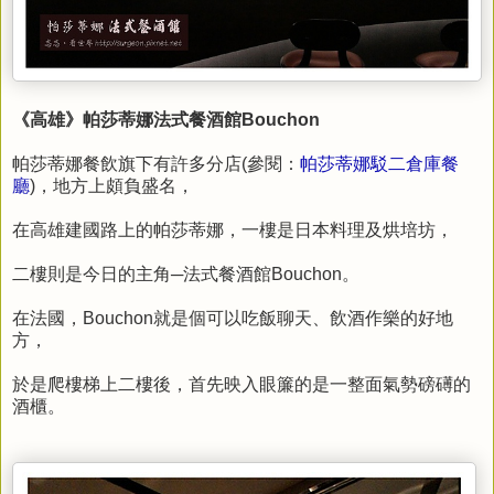
《高雄》帕莎蒂娜法式餐酒館Bouchon
帕莎蒂娜餐飲旗下有許多分店(參閱：
帕莎蒂娜駁二倉庫餐
廳
)，地方上頗負盛名，
在高雄建國路上的帕莎蒂娜，一樓是日本料理及烘培坊，
二樓則是今日的主角─法式餐酒館Bouchon。
在法國，Bouchon就是個可以吃飯聊天、飲酒作樂的好地
方，
於是爬樓梯上二樓後，首先映入眼簾的是一整面氣勢磅礡的
酒櫃。