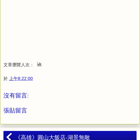
文章瀏覽人次：
於
上午8:22:00
沒有留言:
張貼留言
《高雄》圓山大飯店-湖景無敵