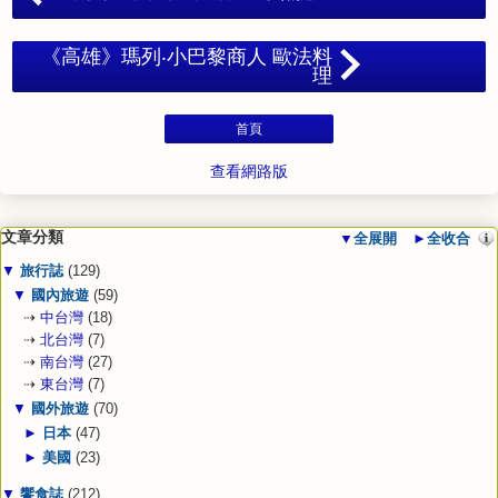
《高雄》瑪列‧小巴黎商人 歐法料
理
首頁
查看網路版
文章分類
▼
全展開
►
全收合
▼
旅行誌
(129)
▼
國內旅遊
(59)
⇢
中台灣
(18)
⇢
北台灣
(7)
⇢
南台灣
(27)
⇢
東台灣
(7)
▼
國外旅遊
(70)
►
日本
(47)
►
美國
(23)
▼
饗食誌
(212)