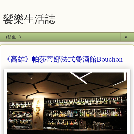
饗樂生活誌
▼
《高雄》帕莎蒂娜法式餐酒館Bouchon