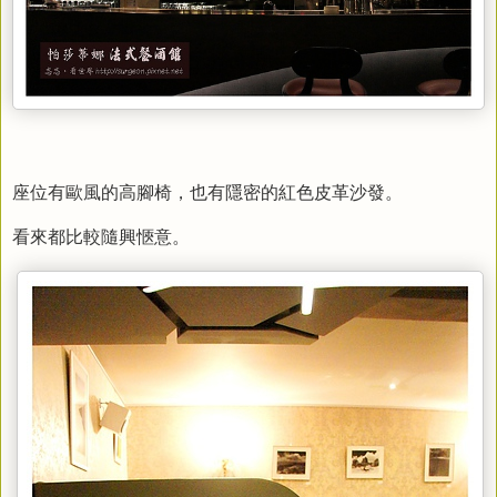
座位有歐風的高腳椅，也有隱密的紅色皮革沙發。
看來都比較隨興愜意。