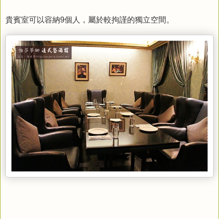
貴賓室可以容納9個人，屬於較拘謹的獨立空間。