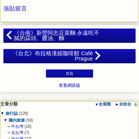
張貼留言
《台南》新營阿忠豆菜麵‧永遠吃不
膩的蒜頭、醬油、麵
《台北》布拉格漢妮咖啡館 Café
Prague
首頁
查看網路版
文章分類
▼
全展開
►
全收合
▼
旅行誌
(129)
▼
國內旅遊
(59)
⇢
中台灣
(18)
⇢
北台灣
(7)
⇢
南台灣
(27)