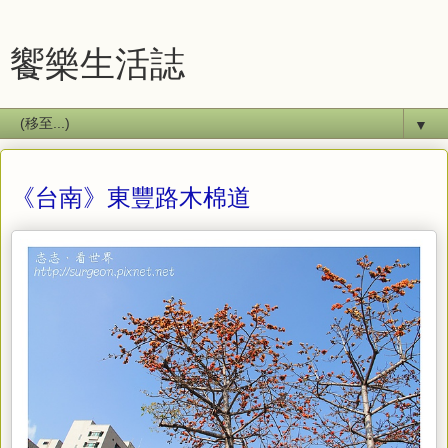
饗樂生活誌
▼
《台南》東豐路木棉道