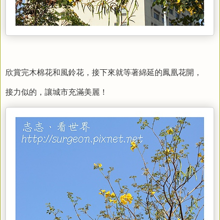
欣賞完木棉花和風鈴花，接下來就等著綿延的鳳凰花開，
接力似的，讓城市充滿美麗！