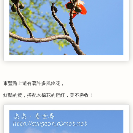
東豐路上還有著許多風鈴花，
鮮豔的黃，搭配木棉花的橙紅，美不勝收！