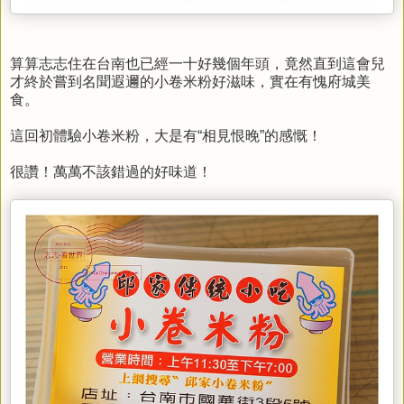
算算志志住在台南也已經一十好幾個年頭，竟然直到這會兒
才終於嘗到名聞遐邇的小卷米粉好滋味
，實在有愧府城美
食。
這回初體驗小卷米粉，大是有“相見恨晚”的感慨！
很讚！萬萬不該錯過的好味道！