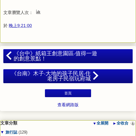
文章瀏覽人次：
於
晚上9:21:00
《台中》紙箱王創意園區‧值得一遊
的創意景點！
《台南》木子‧大地的孩子民居‧住
老房子民宿玩府城
首頁
查看網路版
文章分類
▼
全展開
►
全收合
▼
旅行誌
(129)