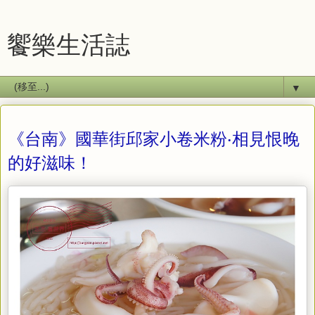
饗樂生活誌
▼
《台南》國華街邱家小卷米粉‧相見恨晚
的好滋味！