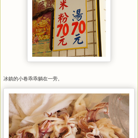
冰鎮的小卷乖乖躺在一旁。