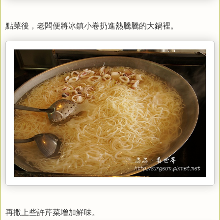
點菜後，老闆便將冰鎮小卷扔進熱騰騰的大鍋裡。
再撒上些許芹菜增加鮮味。