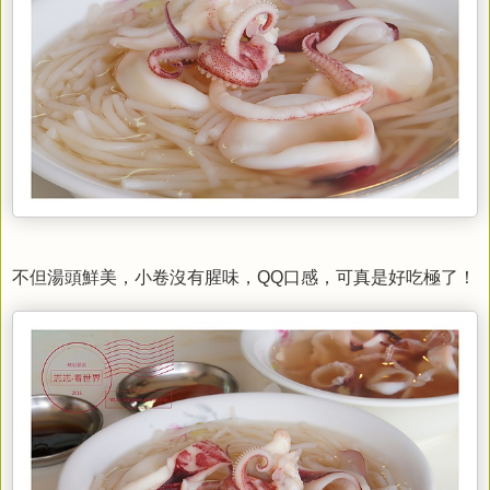
不但湯頭鮮美，小卷沒有腥味，QQ口感，可真是好吃極了！