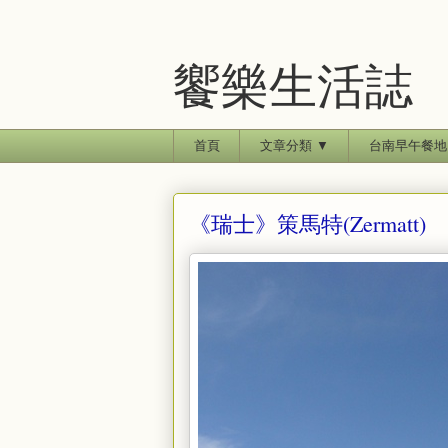
饗樂生活誌
首頁
文章分類 ▼
台南早午餐地
《瑞士》策馬特(Zermatt)