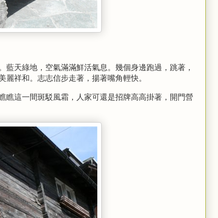
。藍天綠地，空氣滿滿鮮活氣息。幾個身邊跑過，跳著，
美麗祥和。志志信步走著，揚著嘴角輕快。
瞧瞧這一間斑駁風霜，人家可還是招牌高高掛著，開門營