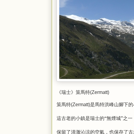
《瑞士》策馬特(Zermatt)
策馬特
是馬特洪峰山腳下的
(Zermatt)
這古老的小鎮是瑞士的“無煙城”之
保留了清澈沁涼的空氣，也保存了古