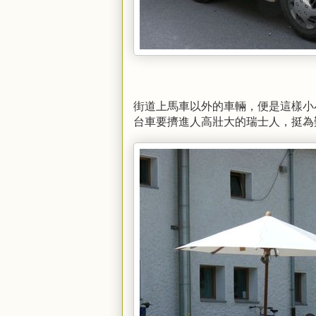
街道上馬車以外的車輛，便是這樣小
台車要擠進人高壯大的瑞士人，挺為