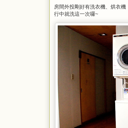
房間外投剛好有洗衣機、烘衣機
行中就洗這一次囉~