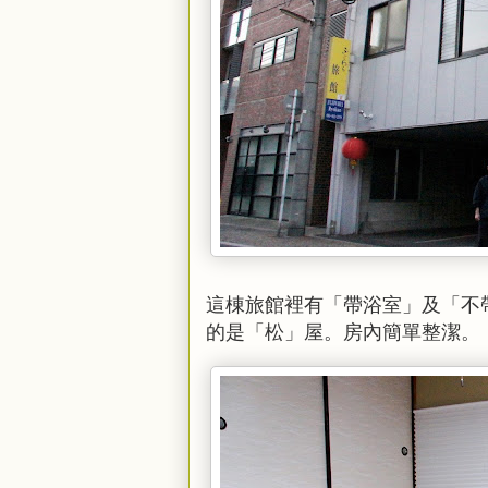
這棟旅館裡有「帶浴室」及「不帶
的是「松」屋。房內簡單整潔。