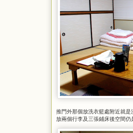
推門外那個放洗衣籃處附近就是
放兩個行李及三張鋪床後空間仍