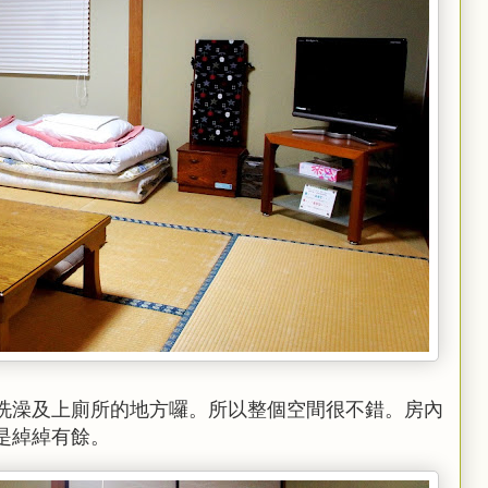
洗澡及上廁所的地方囉。所以整個空間很不錯。房內
是綽綽有餘。