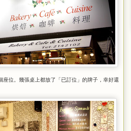
個座位。幾張桌上都放了「已訂位」的牌子，幸好還