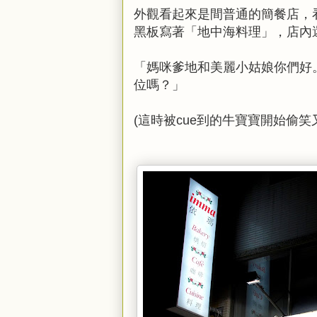
外觀看起來是間普通的簡餐店，
黑板寫著「地中海料理」，店內
「媽咪爹地和美麗小姑娘你們好
位嗎？」
(這時被cue到的牛寶寶開始偷笑