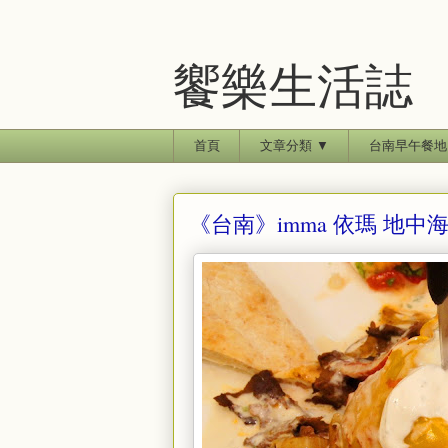
饗樂生活誌
首頁
文章分類 ▼
台南早午餐地
《台南》imma 依瑪 地