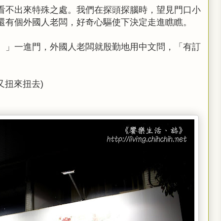
看不出來特殊之處。我們在探頭探腦時，望見門口小
還有個外國人老闆，好奇心驅使下決定走進瞧瞧。
。」一進門，外國人老闆就殷勤地用中文問，「有訂
又扭來扭去)