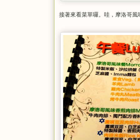
接著來看菜單囉。哇，摩洛哥風