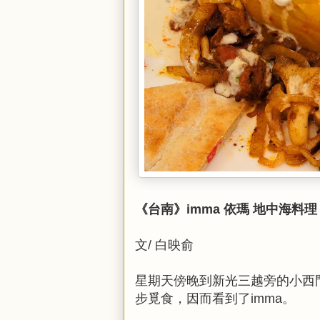
《台南》imma 依瑪 地中海料理
文/ 白映俞
星期天傍晚到新光三越旁的小西
步覓食，因而看到了imma。