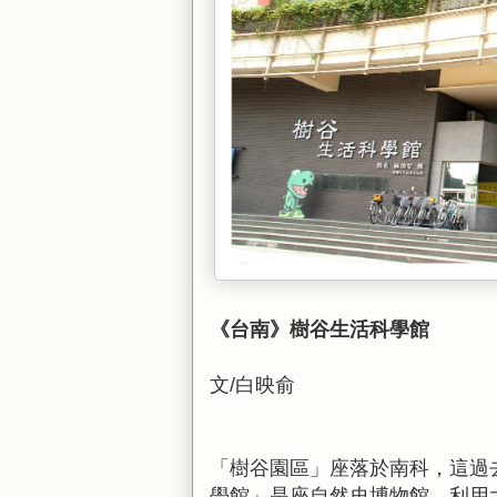
《台南》樹谷生活科學館
文/白映俞
「樹谷園區」座落於南科，這過
學館」是座自然史博物館，利用