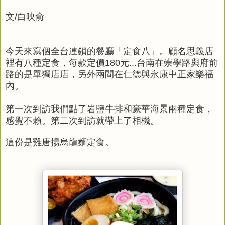
文/白映俞
今天來寫個全台連鎖的餐廳「定食八」。顧名思義店
裡有八種定食，每款定價180元...台南在崇學路與府前
路的是單獨店店，另外兩間在仁德與永康中正家樂福
內。
第一次到訪我們點了岩鹽牛排和豪華海景兩種定食，
感覺不賴。第二次到訪就帶上了相機。
這份是雞唐揚烏龍麵定食。