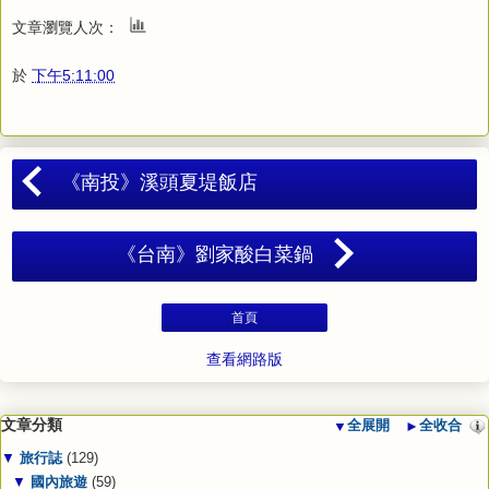
文章瀏覽人次：
於
下午5:11:00
《南投》溪頭夏堤飯店
《台南》劉家酸白菜鍋
首頁
查看網路版
文章分類
▼
全展開
►
全收合
▼
旅行誌
(129)
▼
國內旅遊
(59)