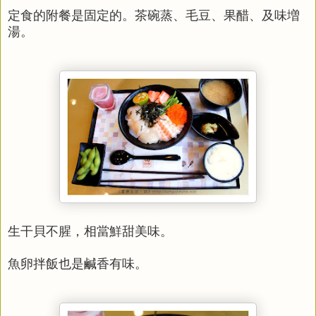
定食的附餐是固定的。茶碗蒸、毛豆、果醋、及味増
湯。
生干貝不腥，相當鮮甜美味。
魚卵拌飯也是鹹香有味。