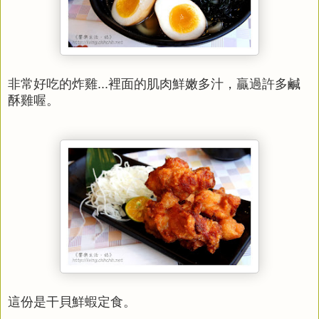
非常好吃的炸雞...裡面的肌肉鮮嫩多汁，贏過許多鹹
酥雞喔。
這份是干貝鮮蝦定食。