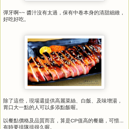
彈牙啊~~ 醬汁沒有太過，保有中卷本身的清甜細緻，
好吃好吃。
除了這些，現場還提供高麗菜絲、白飯、及味增湯，
胃口大一點的人可以多添點飯喔。
以餐點價格及品質而言，算是CP值高的餐廳，可惜...
有時要排隊排很久喔。