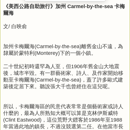
《美西公路自助旅行》加州 Carmel-by-the-sea 卡梅
爾海
文/ 白映俞
加州卡梅爾海(Carmel-by-the-sea)離舊金山不遠，為
隸屬於蒙特利(Monterey)下的一個小鎮。
二十世紀初時還罕為人至，但1906年舊金山大地震
後，城市半毀。
有一群藝術家、詩人、及作家開始移
動至卡梅爾海(Carmel-by-the-sea)，蓋了許多歐式建
築後定居下來。聽說張大千也曾經住在這兒呢。
所以，卡梅爾海區的民意代表常常是個藝術家或詩人
什麼的，最為人所熟知大概可以算是克林伊斯威特
(Clint Eastwood)，這位荒野大鏢客於1986年至1988
年當過此地的鎮長，不過沒競選第二任。在他當市長