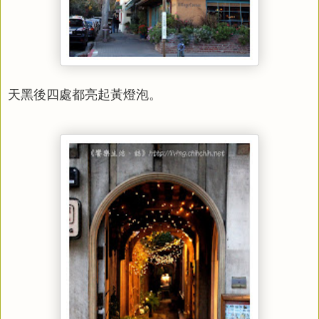
天黑後四處都亮起黃燈泡。