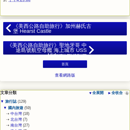
《美西公路自助旅行》加州赫氏古
堡 Hearst Castle
《美西公路自助旅行》聖地牙哥 中
途島號航空母艦 海上城市 USS
Midway museum
首頁
查看網路版
文章分類
▼
全展開
►
全收合
▼
旅行誌
(129)
▼
國內旅遊
(59)
⇢
中台灣
(18)
⇢
北台灣
(7)
⇢
南台灣
(27)