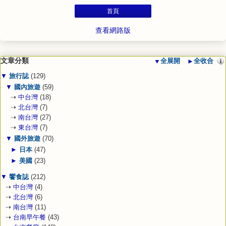
首頁
查看網路版
文章分類
▼
全展開
►
全收合
▼
旅行誌
(129)
▼
國內旅遊
(59)
⇢
中台灣
(18)
⇢
北台灣
(7)
⇢
南台灣
(27)
⇢
東台灣
(7)
▼
國外旅遊
(70)
►
日本
(47)
►
美國
(23)
▼
饗食誌
(212)
⇢
中台灣
(4)
⇢
北台灣
(6)
⇢
南台灣
(11)
⇢
台南早午餐
(43)