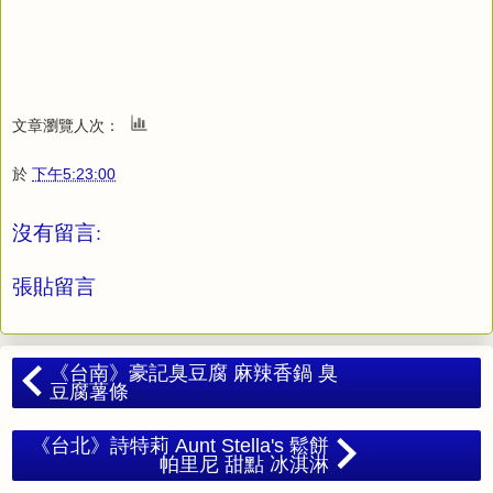
文章瀏覽人次：
於
下午5:23:00
沒有留言:
張貼留言
《台南》豪記臭豆腐 麻辣香鍋 臭
豆腐薯條
《台北》詩特莉 Aunt Stella's 鬆餅
帕里尼 甜點 冰淇淋