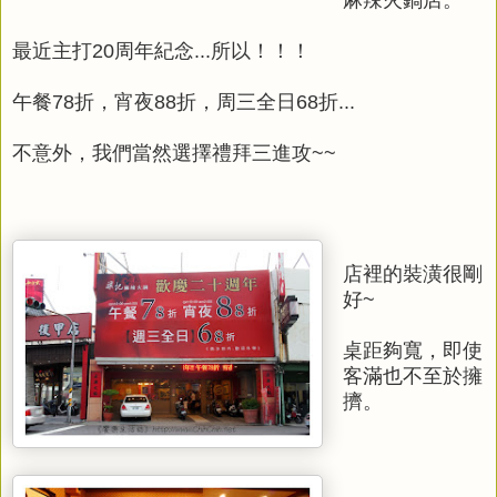
最近主打20周年紀念...所以！！！
午餐78折，宵夜88折，周三全日68折...
不意外，我們當然選擇禮拜三進攻~~
店裡的裝潢很剛
好~
桌距夠寬，即使
客滿也不至於擁
擠。