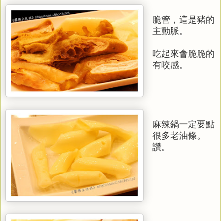
脆管，這是豬的
主動脈。
吃起來會脆脆的
有咬感。
麻辣鍋一定要點
很多老油條。
讚。