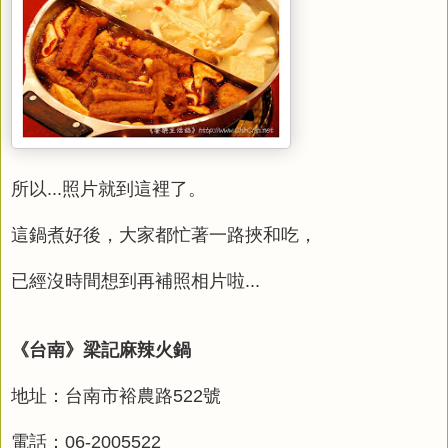
所以...照片就到這裡了。
這鍋煮好後，大家都忙著一路挾和吃，
已經沒時間想到再補照相片啦...
《台南》梁記麻辣火鍋
地址：台南市裕農路522號
電話：06-2005522