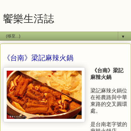
饗樂生活誌
▼
《台南》梁記麻辣火鍋
《台南》梁記
麻辣火鍋
梁記麻辣火鍋位
在裕農路與中華
東路的交叉圓環
處。
是台南老字號的
麻辣火鍋店。