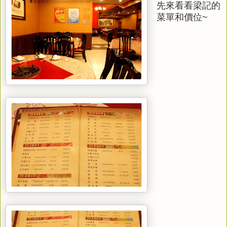
先來看看梁記的
菜單和價位~