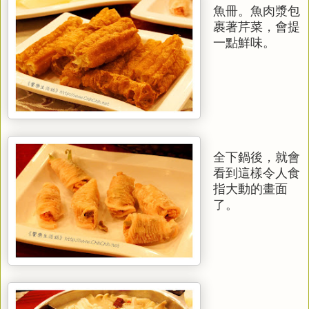
魚冊。魚肉漿包
裹著芹菜，會提
一點鮮味。
全下鍋後，就會
看到這樣令人食
指大動的畫面
了。