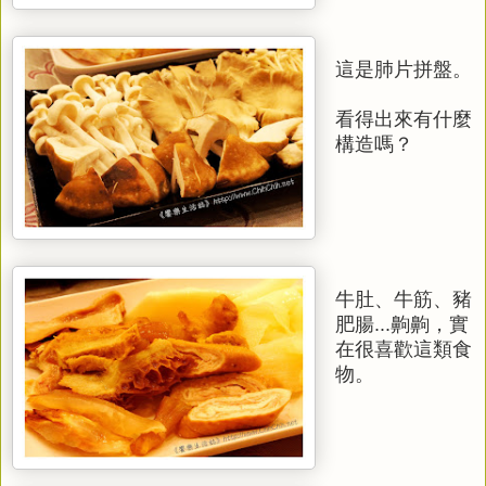
這是肺片拼盤。
看得出來有什麼
構造嗎？
牛肚、牛筋、豬
肥腸...齁齁，實
在很喜歡這類食
物。