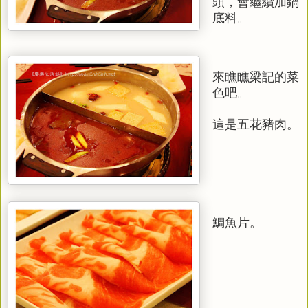
頭，會繼續加鍋
底料。
來瞧瞧梁記的菜
色吧。
這是五花豬肉。
鯛魚片。