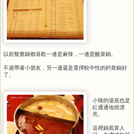
以前鴛鴦鍋都喜歡一邊是麻辣，一邊是酸菜鍋。
不過帶著小朋友，另一邊還是選擇較中性的鈣骨鍋好
了。
小辣的湯底也是
紅通通地很漂
亮。
這裡鍋底算人