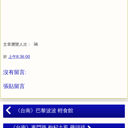
文章瀏覽人次：
於
上午8:36:00
沒有留言:
張貼留言
《台南》巴黎波波 輕食館
《台南》東門路 枸杞土虱 藥頭排