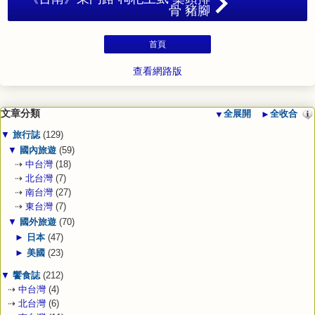
骨 豬腳
首頁
查看網路版
文章分類
▼
全展開
►
全收合
▼
旅行誌
(129)
▼
國內旅遊
(59)
⇢
中台灣
(18)
⇢
北台灣
(7)
⇢
南台灣
(27)
⇢
東台灣
(7)
▼
國外旅遊
(70)
►
日本
(47)
►
美國
(23)
▼
饗食誌
(212)
⇢
中台灣
(4)
⇢
北台灣
(6)