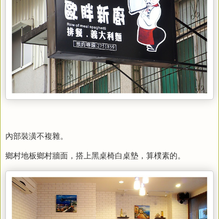
內部裝潢不複雜。
鄉村地板鄉村牆面，搭上黑桌椅白桌墊，算樸素的。