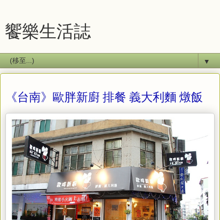
饗樂生活誌
▼
《台南》歐胖新廚 排餐 義大利麵 燉飯