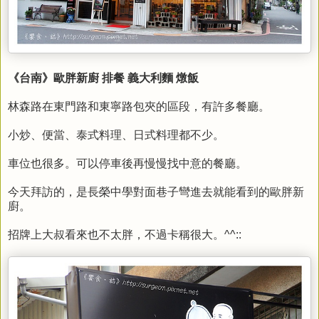
《台南》歐胖新廚 排餐 義大利麵 燉飯
林森路在東門路和東寧路包夾的區段，有許多餐廳。
小炒、便當、泰式料理、日式料理都不少。
車位也很多。可以停車後再慢慢找中意的餐廳。
今天拜訪的，是長榮中學對面巷子彎進去就能看到的
歐胖新
廚。
招牌上大叔看來也不太胖，不過卡稱很大。^^::