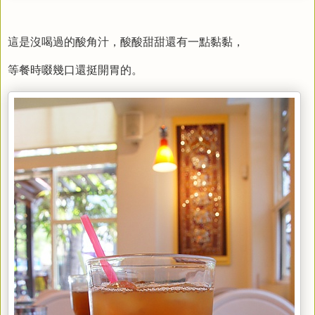
這是沒喝過的酸角汁，酸酸甜甜還有一點黏黏，
等餐時啜幾口還挺開胃的。