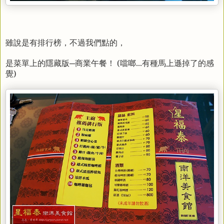
雖說是有排行榜，不過我們點的，
─商業午餐！ (噹啷...有種馬上遜掉了的感
是菜單上的隱藏版
覺)