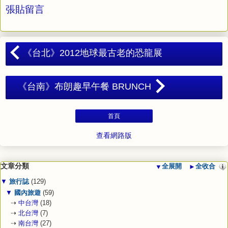
張貼留言
《台北》2012地球最古老的恐龍展
《台南》布朗趣早午餐 BRUNCH
首頁
查看網路版
文章分類
▼
全展開
►
全收合
▼
旅行誌
(129)
▼
國內旅遊
(59)
⇢
中台灣
(18)
⇢
北台灣
(7)
⇢
南台灣
(27)