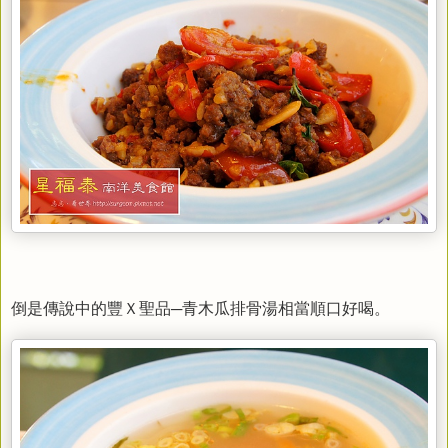
─青木瓜排骨湯相當順口好喝。
倒是傳說中的豐Ｘ聖品