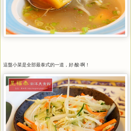
這盤小菜是全部最泰式的一道，好‧酸‧啊！