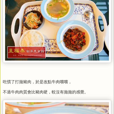
吃慣了打拋豬肉，於是改點牛肉嚐嚐，
不過牛肉肉質會比豬肉硬，較沒有拋拋的感覺。