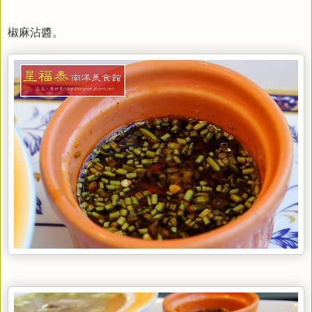
椒麻沾醬。