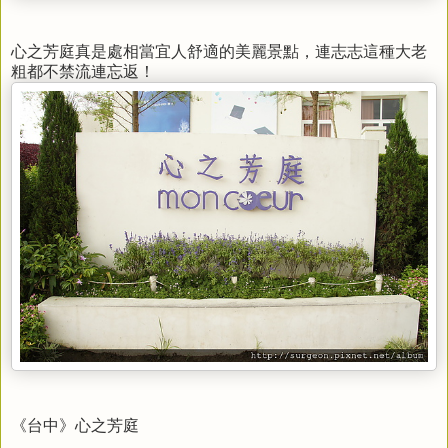
心之芳庭真是處相當宜人舒適的美麗景點，連志志這種大老
粗都不禁流連忘返！
《台中》心之芳庭