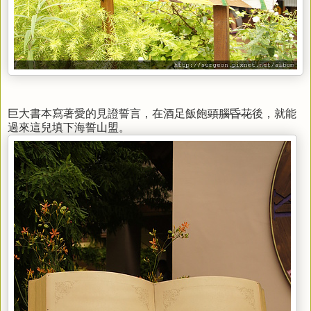
巨大書本寫著愛的見證誓言，在酒足飯飽
頭腦昏花
後，就能
過來這兒填下海誓山盟。