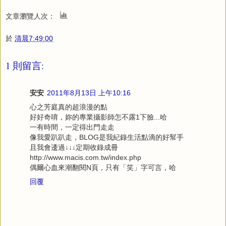
文章瀏覽人次：
於
清晨7:49:00
1 則留言:
安安
2011年8月13日 上午10:16
心之芳庭真的超浪漫的點
好好奇唷，妳的專業攝影師怎不露1下臉...哈
一有時間，一定得出門走走
像我愛趴趴走，BLOG是我紀錄生活點滴的好幫手
且我會逶過↓↓↓定期收錄成冊
http://www.macis.com.tw/index.php
偶爾心血來潮翻閱N頁，只有「笑」字可言，哈
回覆