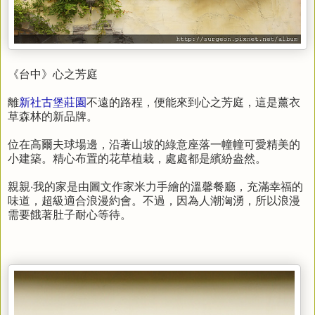
《台中》心之芳庭
離
新社古堡莊園
不遠的路程，便能來到心之芳庭，這是薰衣
草森林的新品牌。
位在高爾夫球場邊，沿著山坡的綠意座落一幢幢可愛精美的
小建築。精心布置的花草植栽，處處都是繽紛盎然。
親親‧我的家是由圖文作家米力手繪的溫馨餐廳，充滿幸福的
味道，超級適合浪漫約會。不過，因為人潮洶湧，所以浪漫
需要餓著肚子耐心等待。